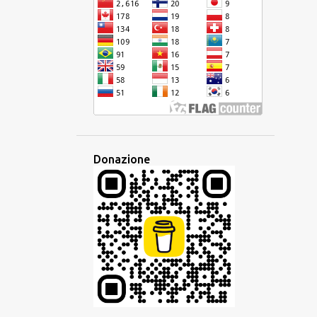
DISPARITÀ
EBRAICO
ECONOMIA
EDITORE
EDUCAZIONE
EQUIVOCO
EREDITÀ
ESAME
ESPERANTO
ESPERIENZA
ETIMOLOGIA
ETNICA
EUROPA
EUROPEO
EUROVISION
EVENTO
EVOLUZIONE
FAMIGLIA
Donazione
FAMIGLIA LINGUISTICA
FANTASIA
FESTA
FILIPPINE
FRANCESE
FRASARIO
FRASE
GESTO
GIAVANESE
GIUDAICO
GLOBALE
GLOBALIZZAZIONE
GLOSSIKA
GOVERNO
GRAMMATICA
HAKKA