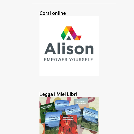
ARABA
ARABO
ARTI
Corsi online
ARTIFICIALE
ASCOLTARE
ASCOLTO
ASIA
ASIA CENTRALE
ASIA MERIDIONALE
ASIA ORIENTALE
ASIA SUD-ORIENTALE
ATTIVITÀ
ATTREZZO
AUDIO
AUSILIARIO
AUSTRONESIANE
AUSTRONESIANO
AZERBAIJAN
BALINESE
BANGLADESH
BATAK
BATAN
Legga I Miei Libri
BATANES
BAYBAYIN
BILINGUE
BRAHMI
BRITANNICO
BRUNEI
CAMBOGIA
CANADA
CANADESE
CANCELLAZIONE CULTURALE