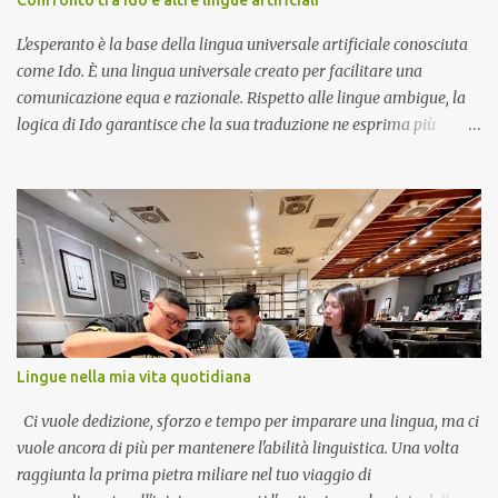
Confronto tra Ido e altre lingue artificiali
indovinare le vocali mancanti in base al contesto e alle tue
conoscenze esistenti. Non scoraggiarti se all'inizio la lettura
L'esperanto è la base della lingua universale artificiale conosciuta
sembra ...
come Ido. È una lingua universale creato per facilitare una
comunicazione equa e razionale. Rispetto alle lingue ambigue, la
logica di Ido garantisce che la sua traduzione ne esprima più
chiaramente il contenuto. Termini diversi hanno significati diversi
in Ido. Poiché tutte le parole hanno origini internazionali e sono
condivise dalla maggior parte delle lingue europee, qualsiasi
individuo istruito può capirle. In quanto tale, non è una lingua
sconosciuta da acquisire; piuttosto, è una lingua europea accettata.
Tuttavia, la sua completa regolarità e semplicità, senza regole o
eccezioni inutili, lo rendono incomparabilmente più semplice di
qualsiasi di quelle lingue. In questo modo si realizza l'obiettivo del
linguista Jespersen di rendere la lingua più semplice per la
Lingue nella mia vita quotidiana
maggior parte delle persone. L'esperanto utilizza tipicamente segni
diacritici distintivi che, anche nell'era moderna, possono essere d...
Ci vuole dedizione, sforzo e tempo per imparare una lingua, ma ci
vuole ancora di più per mantenere l'abilità linguistica. Una volta
raggiunta la prima pietra miliare nel tuo viaggio di