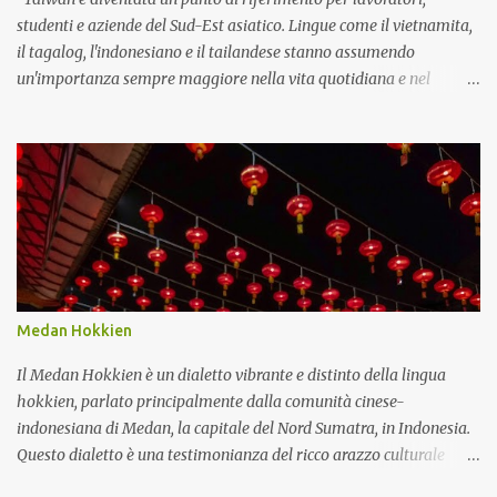
Detto all'autista del trasporto ...
studenti e aziende del Sud-Est asiatico. Lingue come il vietnamita,
il tagalog, l'indonesiano e il tailandese stanno assumendo
un'importanza sempre maggiore nella vita quotidiana e nel
mercato del lavoro. Forza lavoro Molti lavoratori migranti a
Taiwan provengono da Vietnam, Filippine, Indonesia e Thailandia.
Questo crea una domanda di comunicazione in queste lingue in
settori come la produzione, l'assistenza e l'edilizia. Politica
governativa La nuova politica di Taiwan per l'orientamento verso
il sud promuove legami più stretti con il Sud-est asiatico. Il
Ministero dell'Istruzione gestisce programmi linguistici dal 2017,
insegnando a oltre 30.000 studenti le lingue indonesiana,
thailandese, malese, birmana e vietnamita. Questi corsi ora
Medan Hokkien
includono anche il vocabolario professionale per il mondo degli
affari e del commercio. Domanda del mercato del lavoro Le
Il Medan Hokkien è un dialetto vibrante e distinto della lingua
offerte di lavoro a Taiwan mostrano una chia...
hokkien, parlato principalmente dalla comunità cinese-
indonesiana di Medan, la capitale del Nord Sumatra, in Indonesia.
Questo dialetto è una testimonianza del ricco arazzo culturale
della regione, che riflette una storia di migrazione, commercio e