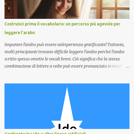
sola forma del verbo, rendendo le frasi più facili da costruire. 2.
Nessun tempo verbale In mandarino non ci sono tempi verbali.
Invece di cambiare i verbi per indicare passato, presente o futuro, si
Costruisci prima il vocabolario: un percorso più agevole per
aggiungono verbi temporali alle frasi. Ad esempio, per dire
leggere l'arabo
"mangio", "ho mangiato" e "mangerò", basta cambiare il verbo...
Imparare l'arabo può essere un'esperienza gratificante! Tuttavia,
molti principianti trovano difficile leggere l’arabo perché l’arabo
scritto spesso omette le vocali brevi. Ciò significa che la stessa
combinazione di lettere a volte può essere pronunciata in modi
diversi. Per rendere il tuo viaggio di apprendimento dell'arabo più
agevole, considera di concentrarti prima sull'ampliamento del tuo
vocabolario. Impara le parole comuni e il loro significato. Questo ti
darà una solida base quando inizierai a leggere. Una volta che
avrai acquisito una buona conoscenza del vocabolario, sarai in
grado di riconoscere le parole più facilmente, anche senza le vocali.
Pensatelo come risolvere un puzzle. Conoscere i pezzi
(vocabolario) rende molto più facile capire il quadro completo
(lettura). Quando vedi una parola che riconosci, sarai in grado di