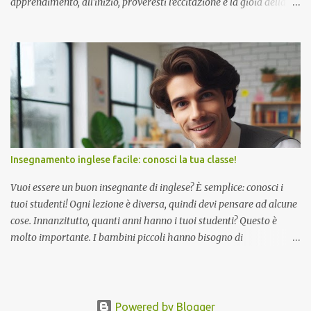
apprendimento, all'inizio, proveresti l'eccitazione e la gioia della
realizzazione, ma più conosci la lingua, il progresso
dell'apprendimento sembra migliorare lentamente e l'eccitazione
che sentirai non sarà più così forte. Questo è quando dovresti
sapere che sei già nella fase di manutenzione dell'apprendimento
delle lingue.
Insegnamento inglese facile: conosci la tua classe!
Vuoi essere un buon insegnante di inglese? È semplice: conosci i
tuoi studenti! Ogni lezione è diversa, quindi devi pensare ad alcune
cose. Innanzitutto, quanti anni hanno i tuoi studenti? Questo è
molto importante. I bambini piccoli hanno bisogno di
divertimento! Pensa a canzoni, giochi e immagini luminose. Hanno
una capacità di attenzione breve, quindi continua a muoverti.
Adolescenti? Vogliono parlare di cose reali, cose a cui tengono.
Magari parla di musica, film o Internet. Gli adulti spesso hanno
Powered by Blogger