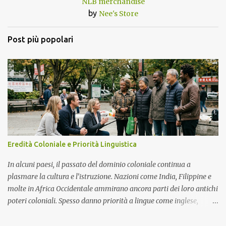
NLB merchandise
by
Nee's Store
Post più popolari
Eredità Coloniale e Priorità Linguistica
In alcuni paesi, il passato del dominio coloniale continua a
plasmare la cultura e l’istruzione. Nazioni come India, Filippine e
molte in Africa Occidentale ammirano ancora parti dei loro antichi
poteri coloniali. Spesso danno priorità a lingue come inglese,
francese o spagnolo. Queste lingue sono viste come porte verso la
vita moderna, i lavori globali e il rispetto. Esempi In Africa