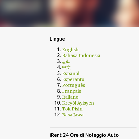
Lingue
English
Bahasa Indonesia
ملايو
中文
Español
Esperanto
Português
Français
Italiano
Kreyòl Ayisyen
Tok Pisin
Basa Jawa
iRent 24 Ore di Noleggio Auto