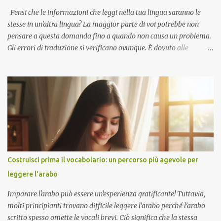
vivono spesso crea un divario linguistico e persino religioso ...
Pensi che le informazioni che leggi nella tua lingua saranno le
stesse in un'altra lingua? La maggior parte di voi potrebbe non
pensare a questa domanda fino a quando non causa un problema.
Gli errori di traduzione si verificano ovunque. È dovuto alle
differenze nell'esprimere un concetto in diverse lingue. Dicono
"prendere medicina" in inglese, "mangiare medicina" in cinese e
"bere medicina" in indonesiano. Tre frasi in tre lingue diverse
hanno lo stesso significato.
Costruisci prima il vocabolario: un percorso più agevole per
leggere l'arabo
Imparare l'arabo può essere un'esperienza gratificante! Tuttavia,
molti principianti trovano difficile leggere l’arabo perché l’arabo
scritto spesso omette le vocali brevi. Ciò significa che la stessa