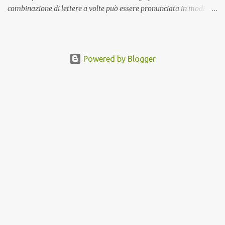
combinazione di lettere a volte può essere pronunciata in modi
diversi. Per rendere il tuo viaggio di apprendimento dell'arabo più
agevole, considera di concentrarti prima sull'ampliamento del tuo
vocabolario. Impara le parole comuni e il loro significato. Questo ti
darà una solida base quando inizierai a leggere. Una volta che
Powered by Blogger
avrai acquisito una buona conoscenza del vocabolario, sarai in
grado di riconoscere le parole più facilmente, anche senza le vocali.
Pensatelo come risolvere un puzzle. Conoscere i pezzi
(vocabolario) rende molto più facile capire il quadro completo
(lettura). Quando vedi una parola che riconosci, sarai in grado di
indovinare le vocali mancanti in base al contesto e alle tue
conoscenze esistenti. Non scoraggiarti se all'inizio la lettura
sembra ...