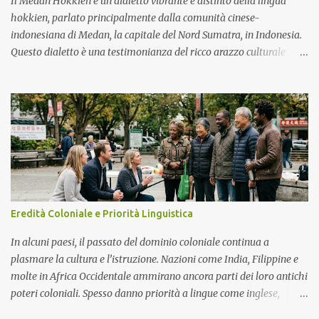
Il Medan Hokkien è un dialetto vibrante e distinto della lingua
hokkien, parlato principalmente dalla comunità cinese-
indonesiana di Medan, la capitale del Nord Sumatra, in Indonesia.
Questo dialetto è una testimonianza del ricco arazzo culturale
della regione, che riflette una storia di migrazione, commercio e
scambio culturale. Storia Le radici del Medan Hokkien possono
essere fatte risalire alle aree di lingua hokkien della provincia
meridionale del Fujian in Cina, in particolare alla regione di
Zhangzhou. Il dialetto si è evoluto in modo significativo,
soprattutto durante i secoli XVIII e XIX, quando fiorì il commercio
tra le coste orientali di Sumatra e la penisola malese. L'afflusso di
lavoratori cinesi, principalmente da Penang, portò il dialetto
hokkien, che si mescolò con le lingue e i costumi locali, dando
Eredità Coloniale e Priorità Linguistica
origine alla variante unica che oggi conosciamo come Medan
Hokkien. Medan Hokkien è un mezzo di comunicazione e
In alcuni paesi, il passato del dominio coloniale continua a
portatore di identità culturale per la comunità cinese i...
plasmare la cultura e l’istruzione. Nazioni come India, Filippine e
molte in Africa Occidentale ammirano ancora parti dei loro antichi
poteri coloniali. Spesso danno priorità a lingue come inglese,
francese o spagnolo. Queste lingue sono viste come porte verso la