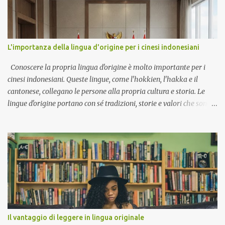
L'importanza della lingua d'origine per i cinesi indonesiani
Conoscere la propria lingua d'origine è molto importante per i
cinesi indonesiani. Queste lingue, come l'hokkien, l'hakka e il
cantonese, collegano le persone alla propria cultura e storia. Le
lingue d'origine portano con sé tradizioni, storie e valori che sono
stati tramandati di generazione in generazione. Quando i cinesi
indonesiani parlano la propria lingua d'origine, mantengono viva
la propria cultura. Questo aiuta le generazioni più giovani a
comprendere le proprie radici e a sentirsi orgogliose della propria
identità. Una volta che la loro lingua madre non è il cinese,
tendono a pensare in modo diverso dai cinesi. Per molte famiglie,
parlare una lingua d'origine è un modo per entrare in contatto con
i parenti più anziani. Permette ai bambini di comunicare con i
nonni e di conoscere la storia della famiglia. Questo rafforza i
Il vantaggio di leggere in lingua originale
legami familiari e crea un senso di appartenenza. La società in cui