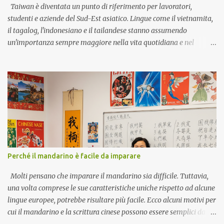
beni di prima necessità) Pasar = autostrada asfaltata Pinggir! =
Taiwan è diventata un punto di riferimento per lavoratori,
Detto all'autista del trasporto ...
studenti e aziende del Sud-Est asiatico. Lingue come il vietnamita,
il tagalog, l'indonesiano e il tailandese stanno assumendo
un'importanza sempre maggiore nella vita quotidiana e nel
mercato del lavoro. Forza lavoro Molti lavoratori migranti a
Taiwan provengono da Vietnam, Filippine, Indonesia e Thailandia.
Questo crea una domanda di comunicazione in queste lingue in
settori come la produzione, l'assistenza e l'edilizia. Politica
governativa La nuova politica di Taiwan per l'orientamento verso
il sud promuove legami più stretti con il Sud-est asiatico. Il
Ministero dell'Istruzione gestisce programmi linguistici dal 2017,
insegnando a oltre 30.000 studenti le lingue indonesiana,
thailandese, malese, birmana e vietnamita. Questi corsi ora
Perché il mandarino è facile da imparare
includono anche il vocabolario professionale per il mondo degli
affari e del commercio. Domanda del mercato del lavoro Le
Molti pensano che imparare il mandarino sia difficile. Tuttavia,
offerte di lavoro a Taiwan mostrano una chia...
una volta comprese le sue caratteristiche uniche rispetto ad alcune
lingue europee, potrebbe risultare più facile. Ecco alcuni motivi per
cui il mandarino e la scrittura cinese possono essere semplici da