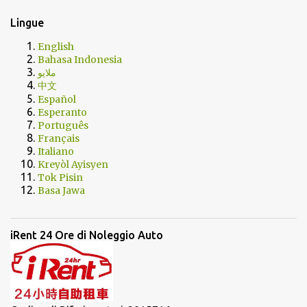
Lingue
English
Bahasa Indonesia
ملايو
中文
Español
Esperanto
Português
Français
Italiano
Kreyòl Ayisyen
Tok Pisin
Basa Jawa
iRent 24 Ore di Noleggio Auto