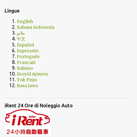
Lingue
English
Bahasa Indonesia
ملايو
中文
Español
Esperanto
Português
Français
Italiano
Kreyòl Ayisyen
Tok Pisin
Basa Jawa
iRent 24 Ore di Noleggio Auto