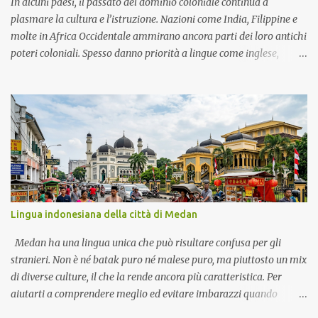
In alcuni paesi, il passato del dominio coloniale continua a
plasmare la cultura e l’istruzione. Nazioni come India, Filippine e
molte in Africa Occidentale ammirano ancora parti dei loro antichi
poteri coloniali. Spesso danno priorità a lingue come inglese,
francese o spagnolo. Queste lingue sono viste come porte verso la
vita moderna, i lavori globali e il rispetto. Esempi In Africa
francofona, il francese è ancora la lingua del governo e delle scuole,
considerata un segno di status. Nelle Filippine, l’inglese è forte
negli affari e nelle università, spesso più importante delle lingue
locali. In Camerun, la gente discute se il francese e l’inglese
debbano dominare o se le lingue native debbano avere più spazio.
Vantaggi Conoscere le lingue coloniali aiuta nel commercio, nella
diplomazia e negli studi all’estero. Parlarle può portare a lavori
Lingua indonesiana della città di Medan
migliori e a una posizione sociale più alta. Offrono accesso a molti
libri, alla scienza e alle risorse culturali. Svantaggi Le lingue locali
Medan ha una lingua unica che può risultare confusa per gli
po...
stranieri. Non è né batak puro né malese puro, ma piuttosto un mix
di diverse culture, il che la rende ancora più caratteristica. Per
aiutarti a comprendere meglio ed evitare imbarazzi quando
interagisci con i residenti di Medan, ecco un elenco di parole