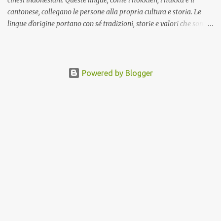
cantonese, collegano le persone alla propria cultura e storia. Le
lingue d'origine portano con sé tradizioni, storie e valori che sono
stati tramandati di generazione in generazione. Quando i cinesi
indonesiani parlano la propria lingua d'origine, mantengono viva
la propria cultura. Questo aiuta le generazioni più giovani a
comprendere le proprie radici e a sentirsi orgogliose della propria
Powered by Blogger
identità. Una volta che la loro lingua madre non è il cinese,
tendono a pensare in modo diverso dai cinesi. Per molte famiglie,
parlare una lingua d'origine è un modo per entrare in contatto con
i parenti più anziani. Permette ai bambini di comunicare con i
nonni e di conoscere la storia della famiglia. Questo rafforza i
legami familiari e crea un senso di appartenenza. La società in cui
vivono spesso crea un divario linguistico e persino religioso ...