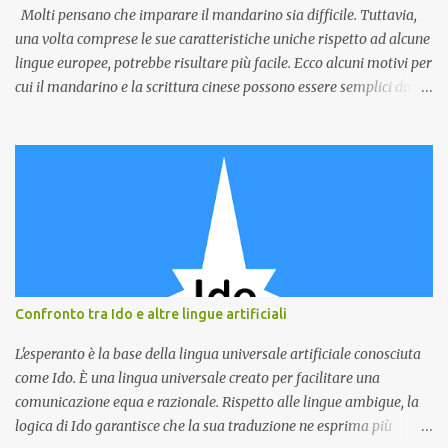
Hokkien. Medan Hokkien è un mezzo di comunicazione e
Molti pensano che imparare il mandarino sia difficile. Tuttavia,
portatore di identità culturale per la comunità cinese i...
una volta comprese le sue caratteristiche uniche rispetto ad alcune
lingue europee, potrebbe risultare più facile. Ecco alcuni motivi per
cui il mandarino e la scrittura cinese possono essere semplici da
imparare. 1. Grammatica semplice Il mandarino ha un sistema
grammaticale semplice. A differenza di molte lingue europee, il
mandarino non ha coniugazioni verbali complesse. Ad esempio, in
francese o spagnolo, il verbo cambia in base al soggetto. In
mandarino, il verbo rimane lo stesso indipendentemente da chi
compie l'azione. Questo significa che è necessario imparare una
sola forma del verbo, rendendo le frasi più facili da costruire. 2.
Nessun tempo verbale In mandarino non ci sono tempi verbali.
Invece di cambiare i verbi per indicare passato, presente o futuro, si
Confronto tra Ido e altre lingue artificiali
aggiungono verbi temporali alle frasi. Ad esempio, per dire
"mangio", "ho mangiato" e "mangerò", basta cambiare il verbo...
L'esperanto è la base della lingua universale artificiale conosciuta
come Ido. È una lingua universale creato per facilitare una
comunicazione equa e razionale. Rispetto alle lingue ambigue, la
logica di Ido garantisce che la sua traduzione ne esprima più