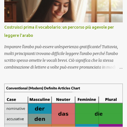
il sud promuove legami più stretti con il Sud-est asiatico. Il
Ministero dell'Istruzione gestisce programmi linguistici dal 2017,
insegnando a oltre 30.000 studenti le lingue indonesiana,
thailandese, malese, birmana e vietnamita. Questi corsi ora
Costruisci prima il vocabolario: un percorso più agevole per
includono anche il vocabolario professionale per il mondo degli
leggere l'arabo
affari e del commercio. Domanda del mercato del lavoro Le
offerte di lavoro a Taiwan mostrano una chia...
Imparare l'arabo può essere un'esperienza gratificante! Tuttavia,
molti principianti trovano difficile leggere l’arabo perché l’arabo
scritto spesso omette le vocali brevi. Ciò significa che la stessa
combinazione di lettere a volte può essere pronunciata in modi
diversi. Per rendere il tuo viaggio di apprendimento dell'arabo più
agevole, considera di concentrarti prima sull'ampliamento del tuo
vocabolario. Impara le parole comuni e il loro significato. Questo ti
darà una solida base quando inizierai a leggere. Una volta che
avrai acquisito una buona conoscenza del vocabolario, sarai in
grado di riconoscere le parole più facilmente, anche senza le vocali.
Pensatelo come risolvere un puzzle. Conoscere i pezzi
(vocabolario) rende molto più facile capire il quadro completo