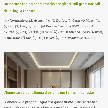
(lettura). Quando vedi una parola che riconosci, sarai in grado di
Un metodo rapido per memorizzare gli articoli grammaticali
indovinare le vocali mancanti in base al contesto e alle tue
della lingua tedesca
conoscenze esistenti. Non scoraggiarti se all'inizio la lettura
sembra ...
(1) Nominativo, (2) Accusativo, (3) Dativo, (4) Genitivo Maschile:
(1) Der, (2) Den, (3) Dem, (4) Des Desinenza: RNMS (renmes)
Neutro: (1) Das, (2) Das, (3) Dem, (4) Des Desinenza: SSMS (sesmes)
Femminile: (1) Die, (2) Die, (3) Der, (4) Der Desinenza: IIRR (ir)
Plurale: (1) Die, (2) Die, (3) Den, (4) Der Desinenza: IINR (iner)
L'importanza della lingua d'origine per i cinesi indonesiani
Conoscere la propria lingua d'origine è molto importante per i
cinesi indonesiani. Queste lingue, come l'hokkien, l'hakka e il