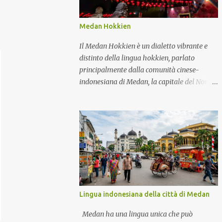
Medan Hokkien
Il Medan Hokkien è un dialetto vibrante e
distinto della lingua hokkien, parlato
principalmente dalla comunità cinese-
indonesiana di Medan, la capitale del Nord
Sumatra, in Indonesia. Questo dialetto è una
testimonianza del ricco arazzo culturale
della regione, che riflette una storia di
migrazione, commercio e scambio culturale.
Storia Le radici del Medan Hokkien possono
essere fatte risalire alle aree di lingua
hokkien della provincia meridionale del
Fujian in Cina, in particolare alla regione di
Zhangzhou. Il dialetto si è evoluto in modo
Lingua indonesiana della città di Medan
significativo, soprattutto durante i secoli
XVIII e XIX, quando fiorì il commercio tra le
Medan ha una lingua unica che può