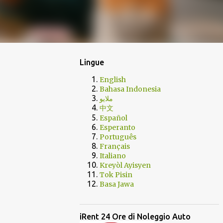
Lingue
English
Bahasa Indonesia
ملايو
中文
Español
Esperanto
Português
Français
Italiano
Kreyòl Ayisyen
Tok Pisin
Basa Jawa
iRent 24 Ore di Noleggio Auto