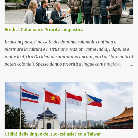
Eredità Coloniale e Priorità Linguistica
In alcuni paesi, il passato del dominio coloniale continua a
plasmare la cultura e l’istruzione. Nazioni come India, Filippine e
molte in Africa Occidentale ammirano ancora parti dei loro antichi
poteri coloniali. Spesso danno priorità a lingue come inglese,
francese o spagnolo. Queste lingue sono viste come porte verso la
vita moderna, i lavori globali e il rispetto. Esempi In Africa
francofona, il francese è ancora la lingua del governo e delle scuole,
considerata un segno di status. Nelle Filippine, l’inglese è forte
negli affari e nelle università, spesso più importante delle lingue
locali. In Camerun, la gente discute se il francese e l’inglese
debbano dominare o se le lingue native debbano avere più spazio.
Vantaggi Conoscere le lingue coloniali aiuta nel commercio, nella
diplomazia e negli studi all’estero. Parlarle può portare a lavori
Utilità delle lingue del sud-est asiatico a Taiwan