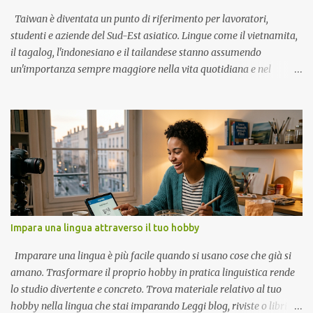
migliori e a una posizione sociale più alta. Offrono accesso a molti
libri, alla scienza e alle risorse culturali. Svantaggi Le lingue locali
Taiwan è diventata un punto di riferimento per lavoratori,
po...
studenti e aziende del Sud-Est asiatico. Lingue come il vietnamita,
il tagalog, l'indonesiano e il tailandese stanno assumendo
un'importanza sempre maggiore nella vita quotidiana e nel
mercato del lavoro. Forza lavoro Molti lavoratori migranti a
Taiwan provengono da Vietnam, Filippine, Indonesia e Thailandia.
Questo crea una domanda di comunicazione in queste lingue in
settori come la produzione, l'assistenza e l'edilizia. Politica
governativa La nuova politica di Taiwan per l'orientamento verso
il sud promuove legami più stretti con il Sud-est asiatico. Il
Ministero dell'Istruzione gestisce programmi linguistici dal 2017,
insegnando a oltre 30.000 studenti le lingue indonesiana,
thailandese, malese, birmana e vietnamita. Questi corsi ora
Impara una lingua attraverso il tuo hobby
includono anche il vocabolario professionale per il mondo degli
affari e del commercio. Domanda del mercato del lavoro Le
Imparare una lingua è più facile quando si usano cose che già si
offerte di lavoro a Taiwan mostrano una chia...
amano. Trasformare il proprio hobby in pratica linguistica rende
lo studio divertente e concreto. Trova materiale relativo al tuo
hobby nella lingua che stai imparando Leggi blog, riviste o libri