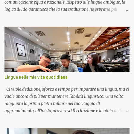
comunicazione equa e razionale. Rispetto alle lingue ambigue, la
logica di Ido garantisce che la sua traduzione ne esprima più
chiaramente il contenuto. Termini diversi hanno significati diversi
in Ido. Poiché tutte le parole hanno origini internazionali e sono
condivise dalla maggior parte delle lingue europee, qualsiasi
individuo istruito può capirle. In quanto tale, non è una lingua
sconosciuta da acquisire; piuttosto, è una lingua europea accettata.
Tuttavia, la sua completa regolarità e semplicità, senza regole o
eccezioni inutili, lo rendono incomparabilmente più semplice di
qualsiasi di quelle lingue. In questo modo si realizza l'obiettivo del
linguista Jespersen di rendere la lingua più semplice per la
Lingue nella mia vita quotidiana
maggior parte delle persone. L'esperanto utilizza tipicamente segni
diacritici distintivi che, anche nell'era moderna, possono essere d...
Ci vuole dedizione, sforzo e tempo per imparare una lingua, ma ci
vuole ancora di più per mantenere l'abilità linguistica. Una volta
raggiunta la prima pietra miliare nel tuo viaggio di
apprendimento, all'inizio, proveresti l'eccitazione e la gioia della
realizzazione, ma più conosci la lingua, il progresso
dell'apprendimento sembra migliorare lentamente e l'eccitazione
che sentirai non sarà più così forte. Questo è quando dovresti