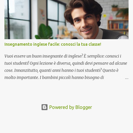
sapere che sei già nella fase di manutenzione dell'apprendimento
delle lingue.
Insegnamento inglese facile: conosci la tua classe!
Vuoi essere un buon insegnante di inglese? È semplice: conosci i
tuoi studenti! Ogni lezione è diversa, quindi devi pensare ad alcune
cose. Innanzitutto, quanti anni hanno i tuoi studenti? Questo è
molto importante. I bambini piccoli hanno bisogno di
divertimento! Pensa a canzoni, giochi e immagini luminose. Hanno
una capacità di attenzione breve, quindi continua a muoverti.
Adolescenti? Vogliono parlare di cose reali, cose a cui tengono.
Magari parla di musica, film o Internet. Gli adulti spesso hanno
Powered by Blogger
bisogno dell'inglese per lavorare o viaggiare. Vogliono imparare
frasi e grammatica utili. Secondo, che livello sono i tuoi studenti?
Sono nuovi all'inglese? Oppure possono già parlare un po'? I