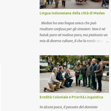
Lingua indonesiana della città di Medan
Medan ha una lingua unica che può
risultare confusa per gli stranieri. Non è né
batak puro né malese puro, ma piuttosto un
mix di diverse culture, il che la rende ancora
più caratteristica. Per aiutarti a
comprendere meglio ed evitare imbarazzi
quando interagisci con i residenti di Medan,
ecco un elenco di parole indonesiane tipiche
della città. Dai termini relativi ai trasporti
alle frasi iconiche, ti faranno sentire subito
come uno del posto. Trasporti e luoghi
Becak Hantu = Risciò motorizzato che va
molto veloce Galon = Stazione di servizio
Eredità Coloniale e Priorità Linguistica
Kede Aceh = Negozio di alimentari
(solitamente di proprietà di abitanti di Aceh)
In alcuni paesi, il passato del dominio