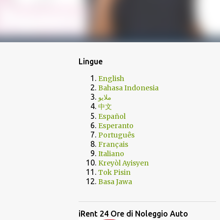
Lingue
English
Bahasa Indonesia
ملايو
中文
Español
Esperanto
Português
Français
Italiano
Kreyòl Ayisyen
Tok Pisin
Basa Jawa
iRent 24 Ore di Noleggio Auto