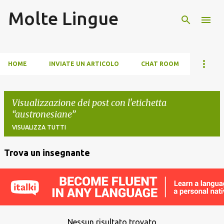
Molte Lingue
Passa ai contenuti principali
HOME
INVIATE UN ARTICOLO
CHAT ROOM
Visualizzazione dei post con l'etichetta
austronesiane
VISUALIZZA TUTTI
Trova un insegnante
P
o
s
t
Nessun risultato trovato