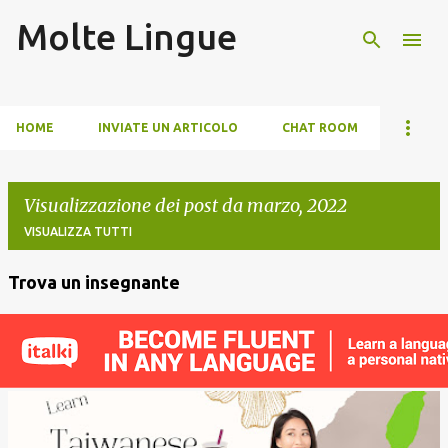
Molte Lingue
Passa ai contenuti principali
HOME
INVIATE UN ARTICOLO
CHAT ROOM
Visualizzazione dei post da marzo, 2022
VISUALIZZA TUTTI
Trova un insegnante
P
o
s
t