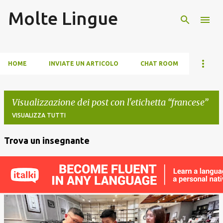
Molte Lingue
Passa ai contenuti principali
HOME
INVIATE UN ARTICOLO
CHAT ROOM
Visualizzazione dei post con l'etichetta
francese
VISUALIZZA TUTTI
Trova un insegnante
P
o
s
t