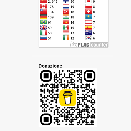
DISPARITÀ
EBRAICO
ECONOMIA
EDITORE
EDUCAZIONE
EQUIVOCO
EREDITÀ
ESAME
ESPERANTO
ESPERIENZA
ETIMOLOGIA
ETNICA
EUROPA
EUROPEO
EUROVISION
EVENTO
EVOLUZIONE
FAMIGLIA
Donazione
FAMIGLIA LINGUISTICA
FANTASIA
FESTA
FILIPPINE
FRANCESE
FRASARIO
FRASE
GESTO
GIAVANESE
GIUDAICO
GLOBALE
GLOBALIZZAZIONE
GLOSSIKA
GOVERNO
GRAMMATICA
HAKKA