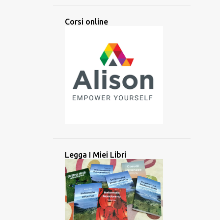
ARABA
ARABO
ARTI
Corsi online
ARTIFICIALE
ASCOLTARE
ASCOLTO
ASIA
ASIA CENTRALE
ASIA MERIDIONALE
ASIA ORIENTALE
ASIA SUD-ORIENTALE
ATTIVITÀ
ATTREZZO
AUDIO
AUSILIARIO
AUSTRONESIANE
AUSTRONESIANO
AZERBAIJAN
BALINESE
BANGLADESH
BATAK
BATAN
Legga I Miei Libri
BATANES
BAYBAYIN
BILINGUE
BRAHMI
BRITANNICO
BRUNEI
CAMBOGIA
CANADA
CANADESE
CANCELLAZIONE CULTURALE