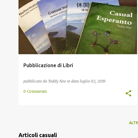
AMAZON
EDITORE
FRASARIO
IN LINEA
LIBRO
LULU
SMASHWORDS
STORIA
+
Pubblicazione di Libri
pubblicato da
Teddy Nee
in data
luglio 02, 2019
0 Comments
ALTR
Articoli casuali