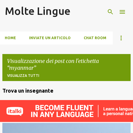
Molte Lingue
Passa ai contenuti principali
HOME
INVIATE UN ARTICOLO
CHAT ROOM
Visualizzazione dei post con l'etichetta
myanmar
VISUALIZZA TUTTI
Trova un insegnante
P
o
s
t