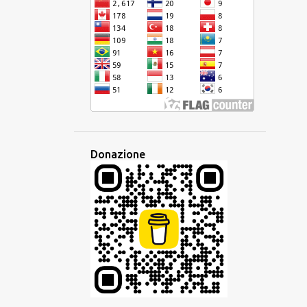
DISPARITÀ
EBRAICO
ECONOMIA
EDITORE
EDUCAZIONE
EQUIVOCO
EREDITÀ
ESAME
ESPERANTO
ESPERIENZA
ETIMOLOGIA
ETNICA
EUROPA
EUROPEO
EUROVISION
EVENTO
EVOLUZIONE
FAMIGLIA
Donazione
FAMIGLIA LINGUISTICA
FANTASIA
FESTA
FILIPPINE
FRANCESE
FRASARIO
FRASE
GESTO
GIAVANESE
GIUDAICO
GLOBALE
GLOBALIZZAZIONE
GLOSSIKA
GOVERNO
GRAMMATICA
HAKKA