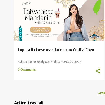
ASCOLTARE
CECILIA CHEN
CINESE
CLASSE
+
6
Impara il cinese mandarino con Cecilia Chen
pubblicato da
Teddy Nee
in data
marzo 29, 2022
0 Comments
ALTR
Articoli casuali