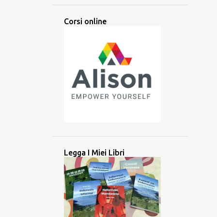
ARABA
ARABO
ARTI
Corsi online
ARTIFICIALE
ASCOLTARE
ASCOLTO
ASIA
ASIA CENTRALE
ASIA MERIDIONALE
ASIA ORIENTALE
ASIA SUD-ORIENTALE
ATTIVITÀ
ATTREZZO
AUDIO
AUSILIARIO
AUSTRONESIANE
AUSTRONESIANO
AZERBAIJAN
BALINESE
BANGLADESH
BATAK
BATAN
Legga I Miei Libri
BATANES
BAYBAYIN
BILINGUE
BRAHMI
BRITANNICO
BRUNEI
CAMBOGIA
CANADA
CANADESE
CANCELLAZIONE CULTURALE