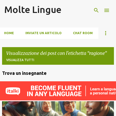
Molte Lingue
Passa ai contenuti principali
HOME
INVIATE UN ARTICOLO
CHAT ROOM
Visualizzazione dei post con l'etichetta
ragione
VISUALIZZA TUTTI
Trova un insegnante
P
o
s
t