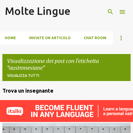
Molte Lingue
Passa ai contenuti principali
HOME
INVIATE UN ARTICOLO
CHAT ROOM
Visualizzazione dei post con l'etichetta
austronesiane
VISUALIZZA TUTTI
Trova un insegnante
P
o
s
t