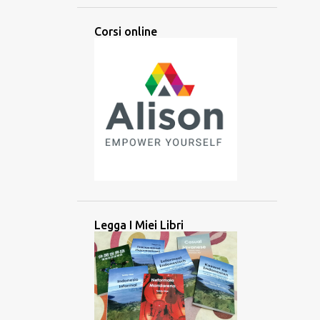
ARABA
ARABO
ARTI
Corsi online
ARTIFICIALE
ASCOLTARE
ASCOLTO
ASIA
ASIA CENTRALE
ASIA MERIDIONALE
ASIA ORIENTALE
ASIA SUD-ORIENTALE
ATTIVITÀ
ATTREZZO
AUDIO
AUSILIARIO
AUSTRONESIANE
AUSTRONESIANO
AZERBAIJAN
BALINESE
BANGLADESH
BATAK
BATAN
Legga I Miei Libri
BATANES
BAYBAYIN
BILINGUE
BRAHMI
BRITANNICO
BRUNEI
CAMBOGIA
CANADA
CANADESE
CANCELLAZIONE CULTURALE