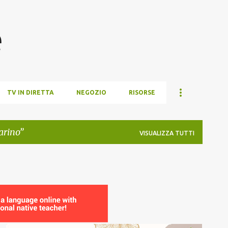
Passa ai contenuti principali
e
TV IN DIRETTA
NEGOZIO
RISORSE
rino
VISUALIZZA TUTTI