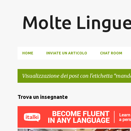
Molte Lingu
HOME
INVIATE UN ARTICOLO
CHAT ROOM
Visualizzazione dei post con l'etichetta
manda
P
Trova un insegnante
o
s
t