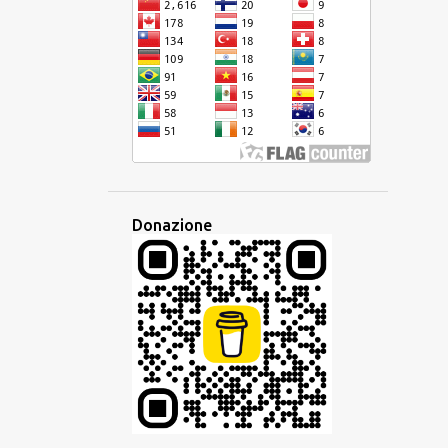
DISPARITÀ
EBRAICO
ECONOMIA
EDITORE
EDUCAZIONE
EQUIVOCO
EREDITÀ
ESAME
ESPERANTO
ESPERIENZA
ETIMOLOGIA
ETNICA
EUROPA
EUROPEO
EUROVISION
EVENTO
EVOLUZIONE
FAMIGLIA
Donazione
FAMIGLIA LINGUISTICA
FANTASIA
FESTA
FILIPPINE
FRANCESE
FRASARIO
FRASE
GESTO
GIAVANESE
GIUDAICO
GLOBALE
GLOBALIZZAZIONE
GLOSSIKA
GOVERNO
GRAMMATICA
HAKKA