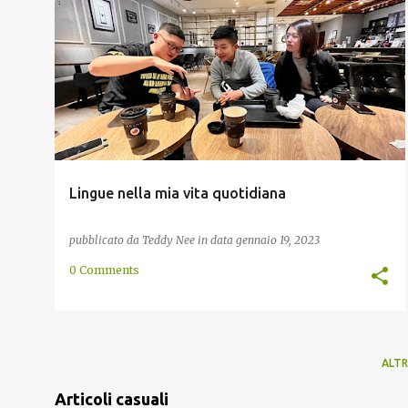
CHAVACANO
CHINESE
CREOLE HAITIANO
+
12
Lingue nella mia vita quotidiana
pubblicato da
Teddy Nee
in data
gennaio 19, 2023
0 Comments
ALTR
Articoli casuali