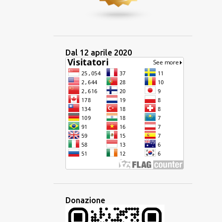
4
agosto 2024
2
luglio 2024
1
giugno 2024
Dal 12 aprile 2020
1
maggio 2024
1
aprile 2024
2
marzo 2024
3
gennaio 2024
14
2023
1
dicembre 2023
2
ottobre 2023
1
settembre 2023
2
luglio 2023
Donazione
2
giugno 2023