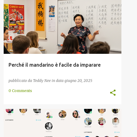
DENARO
GLOBALIZZAZIONE
INSEGNANTE
ONLINE
POTERE
+
Perché il mandarino è facile da imparare
pubblicato da
Teddy Nee
in data
giugno 20, 2025
0 Comments
APPRENDIMENTO
ASCOLTO
CONVERSAZIONE
ONLINE
SOCIAL MEDIA
+