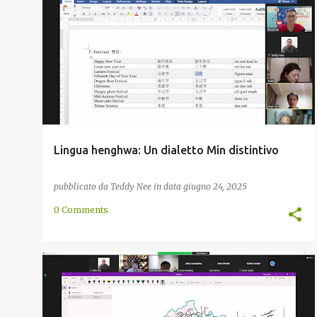
CINA
CINA MERIDIONALE
CINESE
COMUNITÀ
+
1
Lingua henghwa: Un dialetto Min distintivo
pubblicato da
Teddy Nee
in data
giugno 24, 2025
0 Comments
CINA
CINA MERIDIONALE
CINESE
COMUNITÀ
+
1