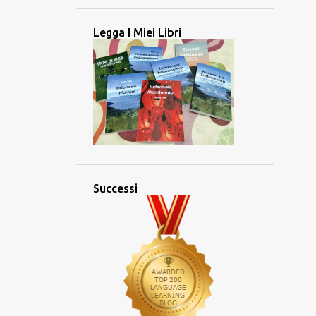
Lingua teochew: Una lingua
cinese andata all'estero
Legga I Miei Libri
Tandem
4
maggio 2025
3
aprile 2025
2
marzo 2025
2
febbraio 2025
2
gennaio 2025
Successi
26
2024
2
dicembre 2024
2
novembre 2024
5
ottobre 2024
3
settembre 2024