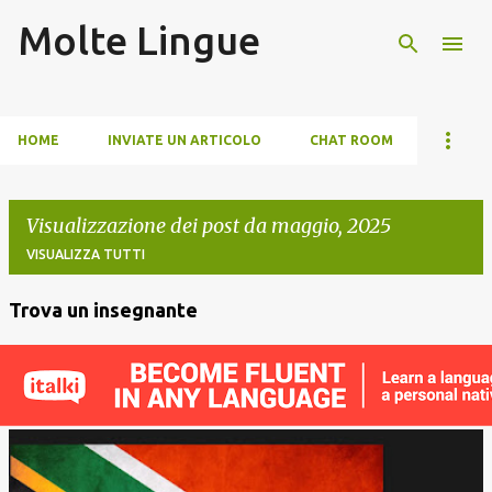
Molte Lingue
Passa ai contenuti principali
HOME
INVIATE UN ARTICOLO
CHAT ROOM
Visualizzazione dei post da maggio, 2025
VISUALIZZA TUTTI
Trova un insegnante
P
o
s
t