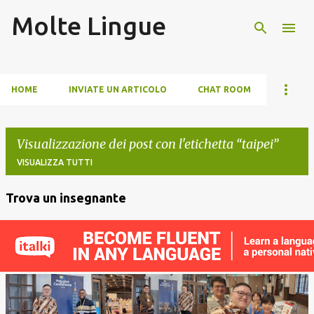
Molte Lingue
Passa ai contenuti principali
HOME
INVIATE UN ARTICOLO
CHAT ROOM
Visualizzazione dei post con l'etichetta
taipei
VISUALIZZA TUTTI
Trova un insegnante
P
o
s
t