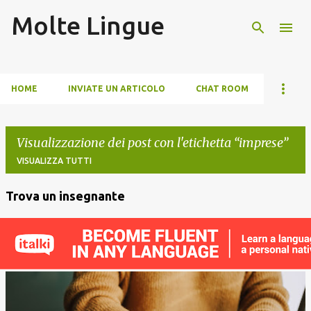
Molte Lingue
Passa ai contenuti principali
HOME
INVIATE UN ARTICOLO
CHAT ROOM
Visualizzazione dei post con l'etichetta
imprese
VISUALIZZA TUTTI
Trova un insegnante
P
o
s
t