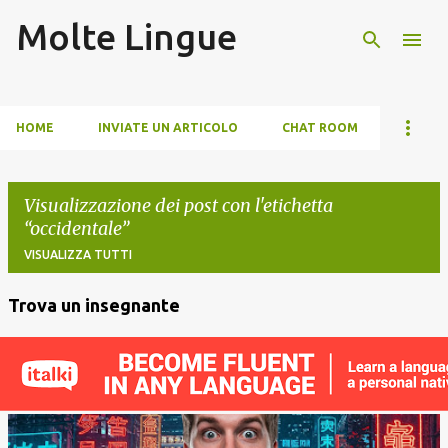
Molte Lingue
Passa ai contenuti principali
HOME
INVIATE UN ARTICOLO
CHAT ROOM
Visualizzazione dei post con l'etichetta
occidentale
VISUALIZZA TUTTI
Trova un insegnante
P
o
s
t