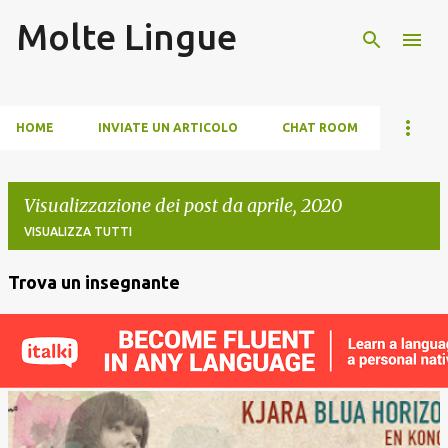
Molte Lingue
Passa ai contenuti principali
HOME
INVIATE UN ARTICOLO
CHAT ROOM
Visualizzazione dei post da aprile, 2020
VISUALIZZA TUTTI
Trova un insegnante
P
o
s
t