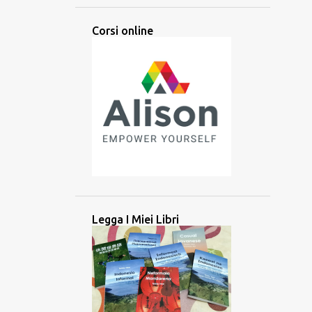
ARABA
ARABO
ARTI
Corsi online
ARTIFICIALE
ASCOLTARE
ASCOLTO
ASIA
ASIA CENTRALE
ASIA MERIDIONALE
ASIA ORIENTALE
ASIA SUD-ORIENTALE
ATTIVITÀ
ATTREZZO
AUDIO
AUSILIARIO
AUSTRONESIANE
AUSTRONESIANO
AZERBAIJAN
BALINESE
BANGLADESH
BATAK
BATAN
Legga I Miei Libri
BATANES
BAYBAYIN
BILINGUE
BRAHMI
BRITANNICO
BRUNEI
CAMBOGIA
CANADA
CANADESE
CANCELLAZIONE CULTURALE