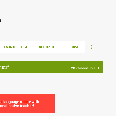
Passa ai contenuti principali
e
TV IN DIRETTA
NEGOZIO
RISORSE
cato
VISUALIZZA TUTTI