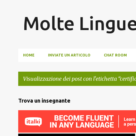
Molte Lingu
HOME
INVIATE UN ARTICOLO
CHAT ROOM
Visualizzazione dei post con l'etichetta
certifi
P
Trova un insegnante
o
s
t