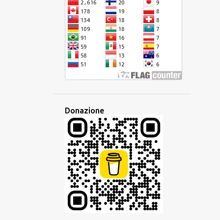
DISPARITÀ
EBRAICO
ECONOMIA
EDITORE
EDUCAZIONE
EQUIVOCO
EREDITÀ
ESAME
ESPERANTO
ESPERIENZA
ETIMOLOGIA
ETNICA
EUROPA
EUROPEO
EUROVISION
EVENTO
EVOLUZIONE
FAMIGLIA
Donazione
FAMIGLIA LINGUISTICA
FANTASIA
FESTA
FILIPPINE
FRANCESE
FRASARIO
FRASE
GESTO
GIAVANESE
GIUDAICO
GLOBALE
GLOBALIZZAZIONE
GLOSSIKA
GOVERNO
GRAMMATICA
HAKKA