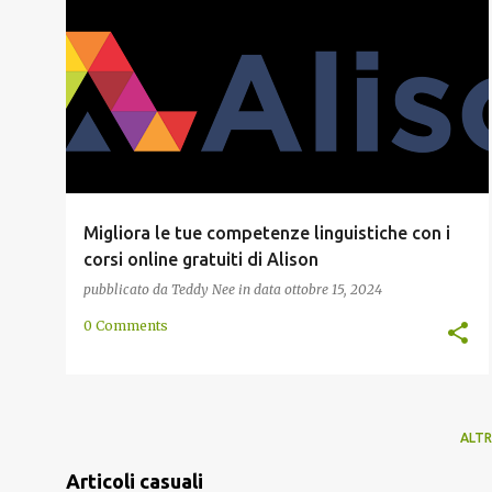
AFFILIAZIONE
ASCOLTO
CERTIFICATO
+
1
Migliora le tue competenze linguistiche con i
corsi online gratuiti di Alison
pubblicato da
Teddy Nee
in data
ottobre 15, 2024
0 Comments
ALTR
Articoli casuali