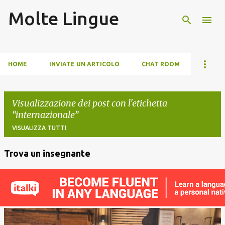
Molte Lingue
Passa ai contenuti principali
HOME
INVIATE UN ARTICOLO
CHAT ROOM
Visualizzazione dei post con l'etichetta
internazionale
VISUALIZZA TUTTI
Trova un insegnante
P
o
s
t