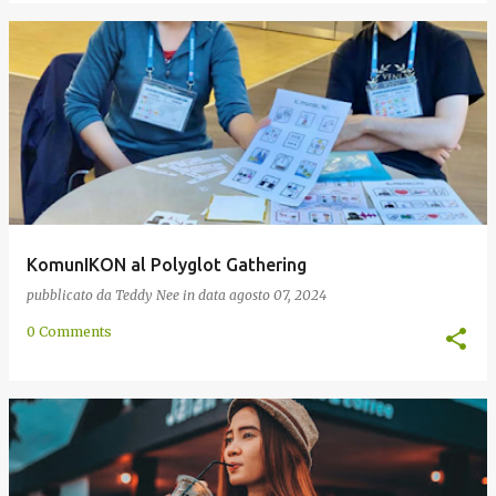
KomunIKON al Polyglot Gathering
pubblicato da
Teddy Nee
in data
agosto 07, 2024
0 Comments