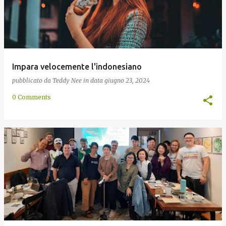
Impara velocemente l'indonesiano
pubblicato da
Teddy Nee
in data
giugno 23, 2024
0 Comments