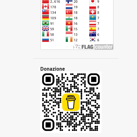
DISPARITÀ
EBRAICO
ECONOMIA
EDITORE
EDUCAZIONE
EQUIVOCO
EREDITÀ
ESAME
ESPERANTO
ESPERIENZA
ETIMOLOGIA
ETNICA
EUROPA
EUROPEO
EUROVISION
EVENTO
EVOLUZIONE
FAMIGLIA
Donazione
FAMIGLIA LINGUISTICA
FANTASIA
FESTA
FILIPPINE
FRANCESE
FRASARIO
FRASE
GESTO
GIAVANESE
GIUDAICO
GLOBALE
GLOBALIZZAZIONE
GLOSSIKA
GOVERNO
GRAMMATICA
HAKKA