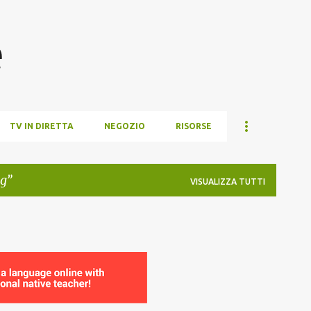
Passa ai contenuti principali
e
TV IN DIRETTA
NEGOZIO
RISORSE
og
VISUALIZZA TUTTI