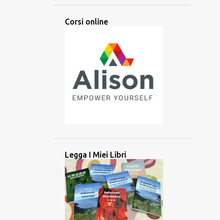
ARABA
ARABO
ARTI
Corsi online
ARTIFICIALE
ASCOLTARE
ASCOLTO
ASIA
ASIA CENTRALE
ASIA MERIDIONALE
ASIA ORIENTALE
ASIA SUD-ORIENTALE
ATTIVITÀ
ATTREZZO
AUDIO
AUSILIARIO
AUSTRONESIANE
AUSTRONESIANO
AZERBAIJAN
BALINESE
BANGLADESH
BATAK
BATAN
Legga I Miei Libri
BATANES
BAYBAYIN
BILINGUE
BRAHMI
BRITANNICO
BRUNEI
CAMBOGIA
CANADA
CANADESE
CANCELLAZIONE CULTURALE