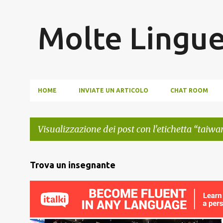
Molte Lingu
HOME
INVIATE UN ARTICOLO
CHAT ROOM
Visualizzazione dei post con l'etichetta
taiwa
P
Trova un insegnante
o
s
t