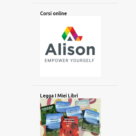
ARABA
ARABO
ARTI
Corsi online
ARTIFICIALE
ASCOLTARE
ASCOLTO
ASIA
ASIA CENTRALE
ASIA MERIDIONALE
ASIA ORIENTALE
ASIA SUD-ORIENTALE
ATTIVITÀ
ATTREZZO
AUDIO
AUSILIARIO
AUSTRONESIANE
AUSTRONESIANO
AZERBAIJAN
BALINESE
BANGLADESH
BATAK
BATAN
Legga I Miei Libri
BATANES
BAYBAYIN
BILINGUE
BRAHMI
BRITANNICO
BRUNEI
CAMBOGIA
CANADA
CANADESE
CANCELLAZIONE CULTURALE