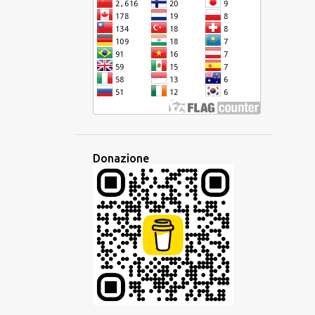
DISPARITÀ
EBRAICO
ECONOMIA
EDITORE
EDUCAZIONE
EQUIVOCO
EREDITÀ
ESAME
ESPERANTO
ESPERIENZA
ETIMOLOGIA
ETNICA
EUROPA
EUROPEO
EUROVISION
EVENTO
EVOLUZIONE
FAMIGLIA
Donazione
FAMIGLIA LINGUISTICA
FANTASIA
FESTA
FILIPPINE
FRANCESE
FRASARIO
FRASE
GESTO
GIAVANESE
GIUDAICO
GLOBALE
GLOBALIZZAZIONE
GLOSSIKA
GOVERNO
GRAMMATICA
HAKKA