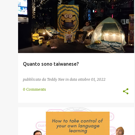
CULTURA
INDONESIA
INDONESIANO
PERSONALITÀ
STORIA
TAIWAN
TAIWANESE
+
Quanto sono taiwanese?
pubblicato da
Teddy Nee
in data
ottobre 01, 2022
0 Comments
DISCUSSIONE
INCONTRO
INDONESIA
+
3