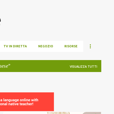
Passa ai contenuti principali
e
TV IN DIRETTA
NEGOZIO
RISORSE
nese
VISUALIZZA TUTTI