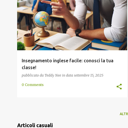
GRAMMATICA
INGLESE
INSEGNAMENTO
METODO
SCUOLA
+
Insegnamento inglese facile: conosci la tua
classe!
pubblicato da
Teddy Nee
in data
settembre 15, 2025
0 Comments
ALTR
Articoli casuali