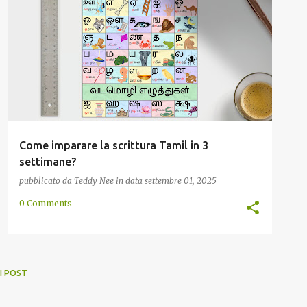
ALFABETO
ANTICO
ASIA
INDIA
SCRITTURA
TESTO
+
Come imparare la scrittura Tamil in 3
settimane?
pubblicato da
Teddy Nee
in data
settembre 01, 2025
0 Comments
I POST