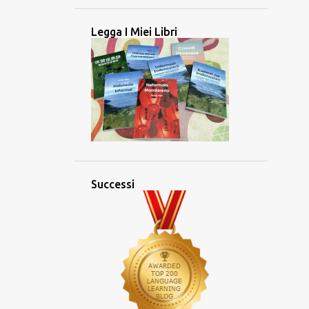
4
maggio 2025
Legga I Miei Libri
3
aprile 2025
2
marzo 2025
2
febbraio 2025
2
gennaio 2025
26
2024
2
dicembre 2024
2
novembre 2024
Successi
5
ottobre 2024
3
settembre 2024
4
agosto 2024
2
luglio 2024
1
giugno 2024