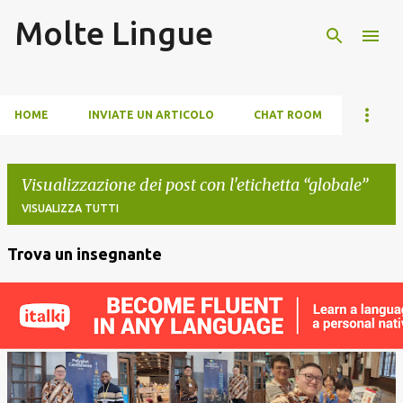
Molte Lingue
Passa ai contenuti principali
HOME
INVIATE UN ARTICOLO
CHAT ROOM
Visualizzazione dei post con l'etichetta
globale
VISUALIZZA TUTTI
Trova un insegnante
P
o
s
t