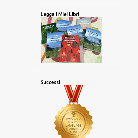
2
febbraio 2025
2
gennaio 2025
Legga I Miei Libri
26
2024
2
dicembre 2024
2
novembre 2024
5
ottobre 2024
3
settembre 2024
4
agosto 2024
Successi
2
luglio 2024
1
giugno 2024
1
maggio 2024
1
aprile 2024
2
marzo 2024