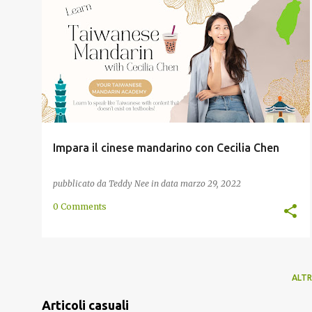
ASCOLTARE
CECILIA CHEN
CINESE
CLASSE
+
6
Impara il cinese mandarino con Cecilia Chen
pubblicato da
Teddy Nee
in data
marzo 29, 2022
0 Comments
ALTR
Articoli casuali