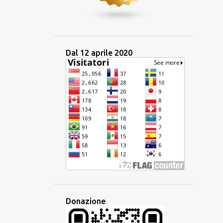
3
gennaio 2024
14
2023
1
dicembre 2023
Dal 12 aprile 2020
2
ottobre 2023
1
settembre 2023
2
luglio 2023
2
giugno 2023
1
maggio 2023
1
aprile 2023
2
marzo 2023
1
febbraio 2023
1
gennaio 2023
Donazione
11
2022