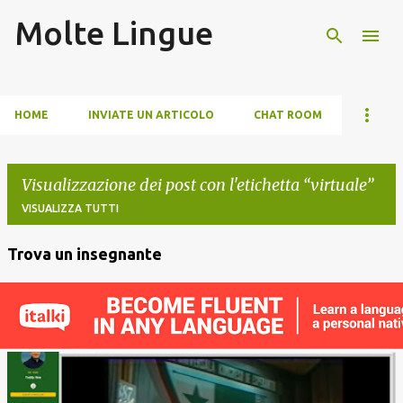
Molte Lingue
Passa ai contenuti principali
HOME
INVIATE UN ARTICOLO
CHAT ROOM
Visualizzazione dei post con l'etichetta
virtuale
VISUALIZZA TUTTI
Trova un insegnante
P
o
s
t