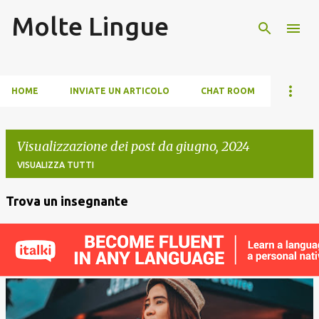
Molte Lingue
Passa ai contenuti principali
HOME
INVIATE UN ARTICOLO
CHAT ROOM
Visualizzazione dei post da giugno, 2024
VISUALIZZA TUTTI
Trova un insegnante
P
o
s
t