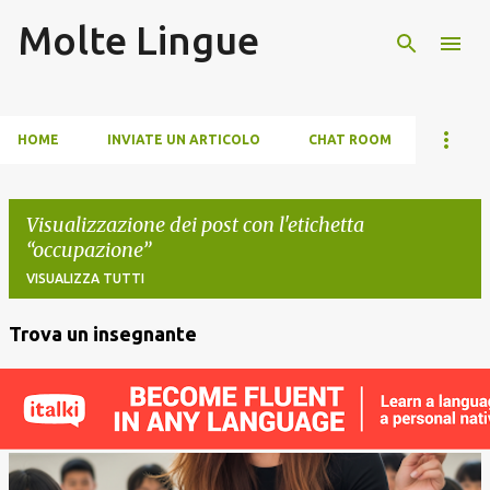
Molte Lingue
Passa ai contenuti principali
HOME
INVIATE UN ARTICOLO
CHAT ROOM
Visualizzazione dei post con l'etichetta
occupazione
VISUALIZZA TUTTI
Trova un insegnante
P
o
s
t