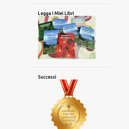
4
maggio 2025
Legga I Miei Libri
3
aprile 2025
2
marzo 2025
2
febbraio 2025
2
gennaio 2025
26
2024
2
dicembre 2024
2
novembre 2024
Successi
5
ottobre 2024
3
settembre 2024
4
agosto 2024
2
luglio 2024
1
giugno 2024