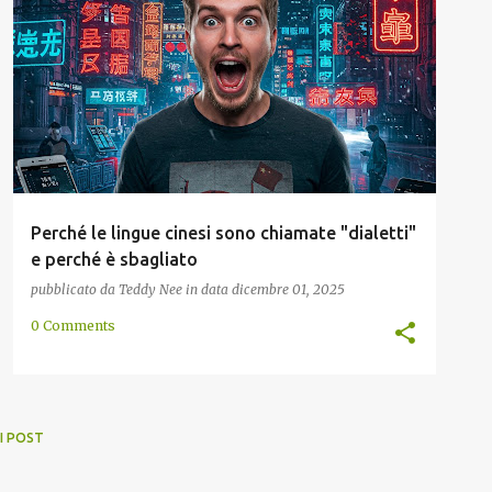
CINA
EQUIVOCO
EUROPA
LINGUISTICA
OCCIDENTALE
POLITICA
+
Perché le lingue cinesi sono chiamate "dialetti"
e perché è sbagliato
pubblicato da
Teddy Nee
in data
dicembre 01, 2025
0 Comments
I POST