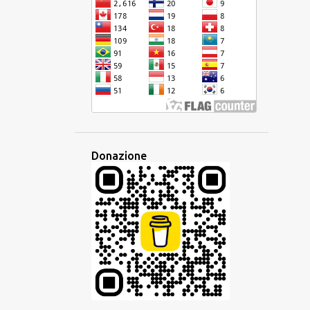
DISPARITÀ
EBRAICO
ECONOMIA
EDITORE
EDUCAZIONE
EQUIVOCO
EREDITÀ
ESAME
ESPERANTO
ESPERIENZA
ETIMOLOGIA
ETNICA
EUROPA
EUROPEO
EUROVISION
EVENTO
EVOLUZIONE
FAMIGLIA
Donazione
FAMIGLIA LINGUISTICA
FANTASIA
FESTA
FILIPPINE
FRANCESE
FRASARIO
FRASE
GESTO
GIAVANESE
GIUDAICO
GLOBALE
GLOBALIZZAZIONE
GLOSSIKA
GOVERNO
GRAMMATICA
HAKKA