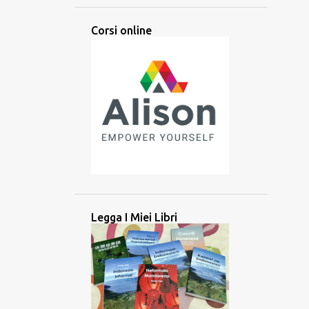
ARABA
ARABO
ARTI
Corsi online
ARTIFICIALE
ASCOLTARE
ASCOLTO
ASIA
ASIA CENTRALE
ASIA MERIDIONALE
ASIA ORIENTALE
ASIA SUD-ORIENTALE
ATTIVITÀ
ATTREZZO
AUDIO
AUSILIARIO
AUSTRONESIANE
AUSTRONESIANO
AZERBAIJAN
BALINESE
BANGLADESH
BATAK
BATAN
Legga I Miei Libri
BATANES
BAYBAYIN
BILINGUE
BRAHMI
BRITANNICO
BRUNEI
CAMBOGIA
CANADA
CANADESE
CANCELLAZIONE CULTURALE