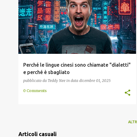
CINA
EQUIVOCO
EUROPA
LINGUISTICA
OCCIDENTALE
POLITICA
+
Perché le lingue cinesi sono chiamate "dialetti"
e perché è sbagliato
pubblicato da
Teddy Nee
in data
dicembre 01, 2025
0 Comments
ALTR
Articoli casuali