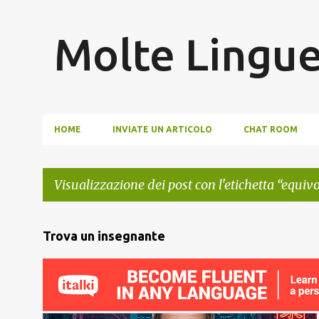
Molte Lingu
HOME
INVIATE UN ARTICOLO
CHAT ROOM
Visualizzazione dei post con l'etichetta
equiv
P
Trova un insegnante
o
s
t