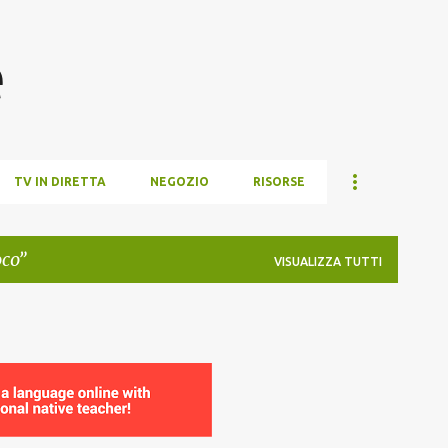
Passa ai contenuti principali
e
TV IN DIRETTA
NEGOZIO
RISORSE
oco
VISUALIZZA TUTTI