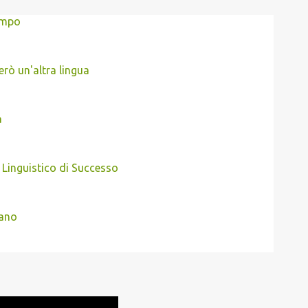
tempo
erò un'altra lingua
a
 Linguistico di Successo
mano