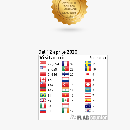
1
aprile 2024
2
marzo 2024
3
gennaio 2024
14
2023
1
dicembre 2023
Dal 12 aprile 2020
2
ottobre 2023
1
settembre 2023
2
luglio 2023
2
giugno 2023
1
maggio 2023
1
aprile 2023
2
marzo 2023
1
febbraio 2023