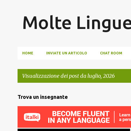
Molte Lingu
HOME
INVIATE UN ARTICOLO
CHAT ROOM
Visualizzazione dei post da luglio, 2026
P
Trova un insegnante
o
s
t