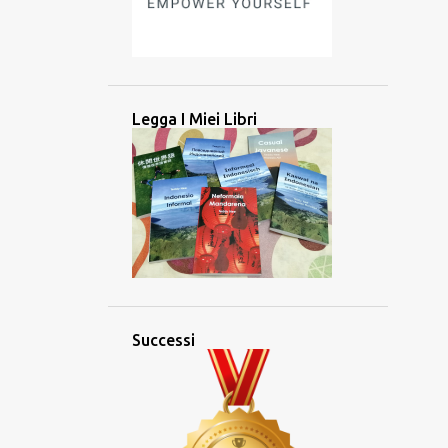
3
aprile 2025
2
marzo 2025
2
febbraio 2025
2
gennaio 2025
Legga I Miei Libri
26
2024
2
dicembre 2024
2
novembre 2024
5
ottobre 2024
3
settembre 2024
4
agosto 2024
Successi
2
luglio 2024
1
giugno 2024
1
maggio 2024