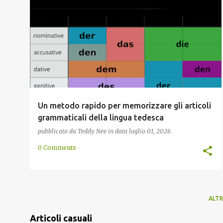
GRAMMATICA
MEMORIZZAZIONE
METODO
RAPIDO
TECNICA
+
Un metodo rapido per memorizzare gli articoli
grammaticali della lingua tedesca
pubblicato da
Teddy Nee
in data
luglio 01, 2026
0 Comments
ALTR
Articoli casuali