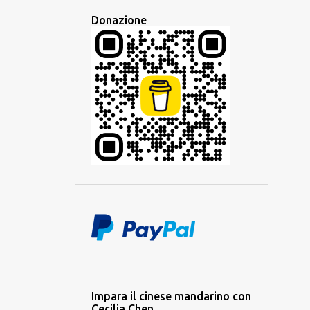
1
gennaio 2023
Donazione
11
2022
2
ottobre 2022
1
agosto 2022
2
luglio 2022
1
maggio 2022
2
marzo 2022
1
febbraio 2022
2
gennaio 2022
6
2021
1
novembre 2021
1
ottobre 2021
Impara il cinese mandarino con
Cecilia Chen
1
agosto 2021