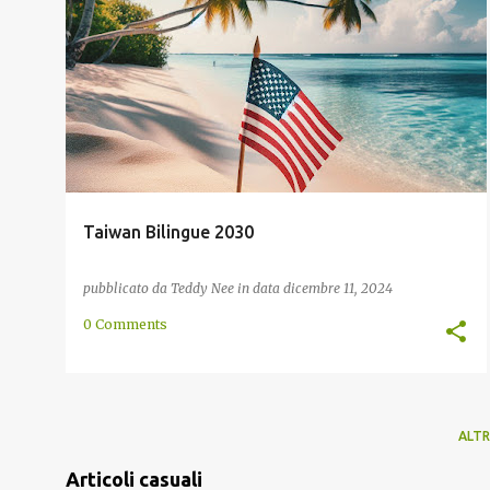
ASIA ORIENTALE
BILINGUE
ISTRUZIONE
POLITICA
TAIWAN
+
Taiwan Bilingue 2030
pubblicato da
Teddy Nee
in data
dicembre 11, 2024
0 Comments
ALTR
Articoli casuali