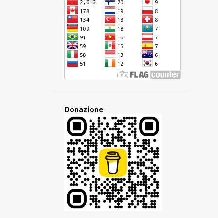
DISPARITÀ
EBRAICO
ECONOMIA
EDITORE
EDUCAZIONE
EQUIVOCO
EREDITÀ
ESAME
ESPERANTO
ESPERIENZA
ETIMOLOGIA
ETNICA
EUROPA
EUROPEO
EUROVISION
EVENTO
EVOLUZIONE
FAMIGLIA
Donazione
FAMIGLIA LINGUISTICA
FANTASIA
FESTA
FILIPPINE
FRANCESE
FRASARIO
FRASE
GESTO
GIAVANESE
GIUDAICO
GLOBALE
GLOBALIZZAZIONE
GLOSSIKA
GOVERNO
GRAMMATICA
HAKKA