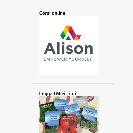
ARABA
ARABO
ARTI
Corsi online
ARTIFICIALE
ASCOLTARE
ASCOLTO
ASIA
ASIA CENTRALE
ASIA MERIDIONALE
ASIA ORIENTALE
ASIA SUD-ORIENTALE
ATTIVITÀ
ATTREZZO
AUDIO
AUSILIARIO
AUSTRONESIANE
AUSTRONESIANO
AZERBAIJAN
BALINESE
BANGLADESH
BATAK
BATAN
Legga I Miei Libri
BATANES
BAYBAYIN
BILINGUE
BRAHMI
BRITANNICO
BRUNEI
CAMBOGIA
CANADA
CANADESE
CANCELLAZIONE CULTURALE