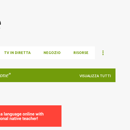
Passa ai contenuti principali
e
TV IN DIRETTA
NEGOZIO
RISORSE
ione
VISUALIZZA TUTTI