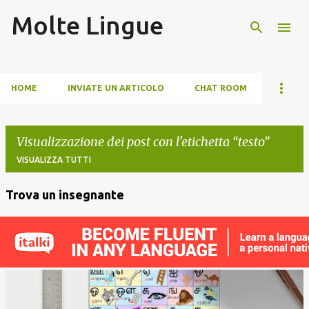
Molte Lingue
Passa ai contenuti principali
HOME
INVIATE UN ARTICOLO
CHAT ROOM
Visualizzazione dei post con l'etichetta
testo
VISUALIZZA TUTTI
Trova un insegnante
P
o
s
t