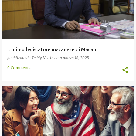
Il primo legislatore macanese di Macao
pubblicato da
Teddy Nee
in data
marzo 18, 2025
0 Comments