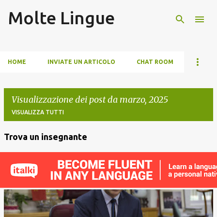
Molte Lingue
Passa ai contenuti principali
HOME
INVIATE UN ARTICOLO
CHAT ROOM
Visualizzazione dei post da marzo, 2025
VISUALIZZA TUTTI
Trova un insegnante
P
o
s
t