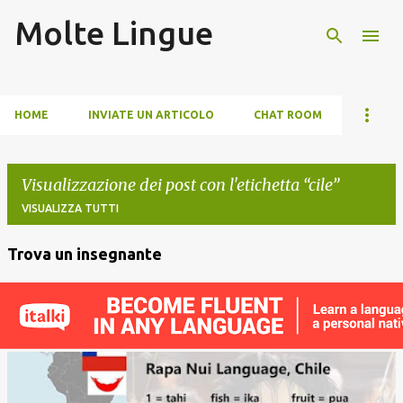
Molte Lingue
Passa ai contenuti principali
HOME
INVIATE UN ARTICOLO
CHAT ROOM
Visualizzazione dei post con l'etichetta
cile
VISUALIZZA TUTTI
Trova un insegnante
P
o
s
t